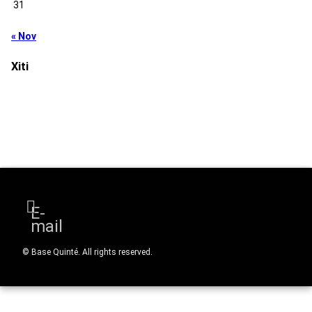
31
« Nov
Xiti
E-
mail
© Base Quinté. All rights reserved.
Back to top