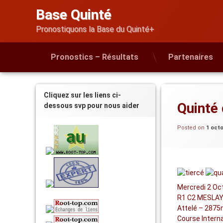
Skip
Base Quinté
to
content
Pronostiquons la Base du Quinté+
Pronostics – Résultats
Partenaires
Cliquez sur les liens ci-
Quinté
dessous svp pour nous aider
Posted on
1 oct
Mercredi 2 Oc
R1 C2 MESLAY 
Attelé – 2875
Course Interna