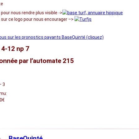
te
c pour nous rendre plus visible ->
r sur ce logo pour nous encourager –>
us sur les pronostics payants BaseQuinté (cliquez)
14-12 np 7
onnée par l’automate 215
– 3
30€
BaseQuinté