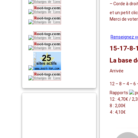
– Corde à droi
et un petit cli
Merci de vote
Renseignez vo
15-17-8-
La base d
Arrivée
12 – 8 – 4 – 6 
Rapports
12 : 4,70€ / 2,
8 : 2,00€
4 : 4,10€