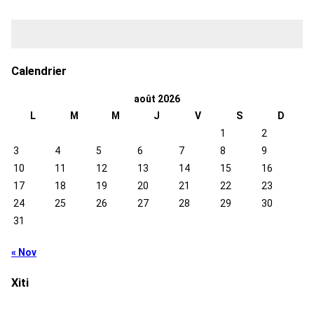
Calendrier
août 2026
L
M
M
J
V
S
D
1
2
3
4
5
6
7
8
9
10
11
12
13
14
15
16
17
18
19
20
21
22
23
24
25
26
27
28
29
30
31
« Nov
Xiti