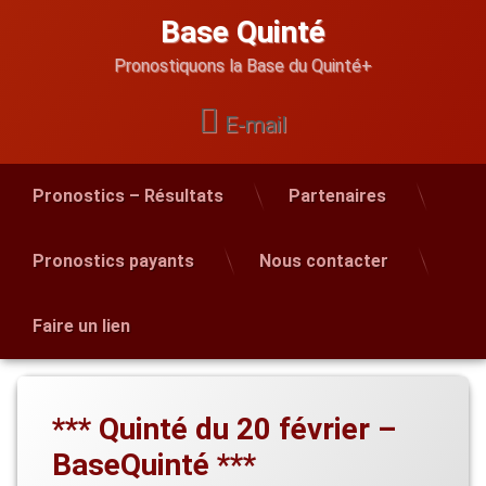
Skip
Base Quinté
to
content
Pronostiquons la Base du Quinté+
E-mail
Pronostics – Résultats
Partenaires
Pronostics payants
Nous contacter
Faire un lien
*** Quinté du 20 février –
BaseQuinté ***