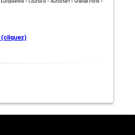
e Européenne – Course B – Autostart – Grande Piste –
(cliquez)