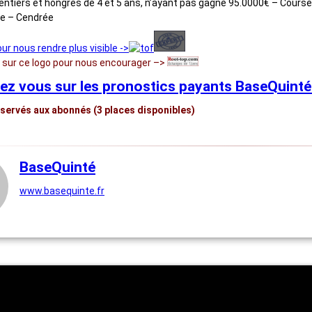
entiers et hongres de 4 et 5 ans, n’ayant pas gagné 95.0000€ – Cours
he – Cendrée
our nous rendre plus visible ->
r sur ce logo pour nous encourager –>
ez vous sur les pronostics payants BaseQuinté 
servés aux abonnés (3 places disponibles)
BaseQuinté
www.basequinte.fr