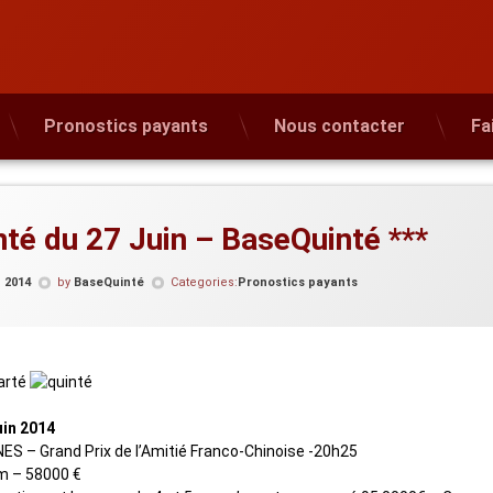
Pronostics payants
Nous contacter
Fa
nté du 27 Juin – BaseQuinté ***
n 2014
by
BaseQuinté
Categories:
Pronostics payants
uin 2014
ES – Grand Prix de l’Amitié Franco-Chinoise -20h25
m – 58000 €