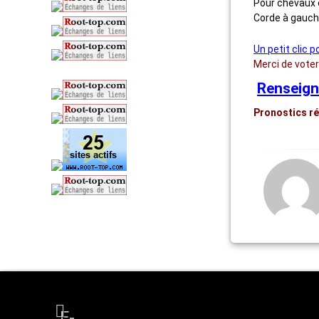
Pour chevaux 
Corde à gauc
Un petit clic p
Merci de vote
Renseign
Pronostics ré
E-