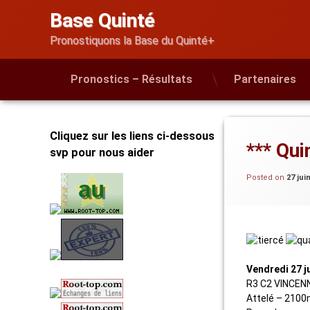
Skip
Base Quinté
to
content
Pronostiquons la Base du Quinté+
Pronostics – Résultats
Partenaires
Cliquez sur les liens ci-dessous
*** Qui
svp pour nous aider
Posted on
27 jui
Vendredi 27 j
R3 C2 VINCENN
Attelé – 2100