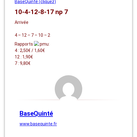
BaseQuinté (cliquez)
10-4-12-8-17 np 7
Arrivée
4 – 12 – 7 – 10 – 2
Rapports
4 : 2,50€ / 1,60€
12 : 1,90€
7 : 9,80€
BaseQuinté
www.basequinte.fr