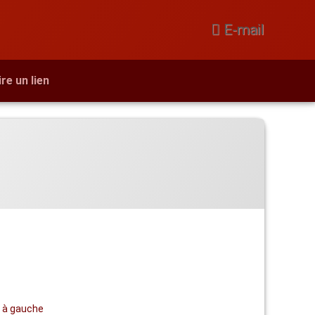
E-mail
ire un lien
e à gauche