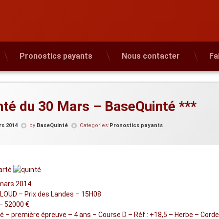
Pronostics payants
Nous contacter
Fa
nté du 30 Mars – BaseQuinté ***
rs 2014
by
BaseQuinté
Categories:
Pronostics payants
mars 2014
LOUD – Prix des Landes – 15H08
– 52000 €
é – première épreuve – 4 ans – Course D – Réf.: +18,5 – Herbe – Cord