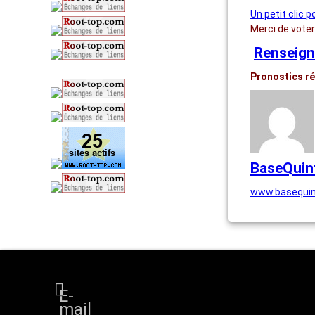
Un petit clic p
Merci de vote
Renseign
Pronostics ré
BaseQuin
www.basequin
E-
mail