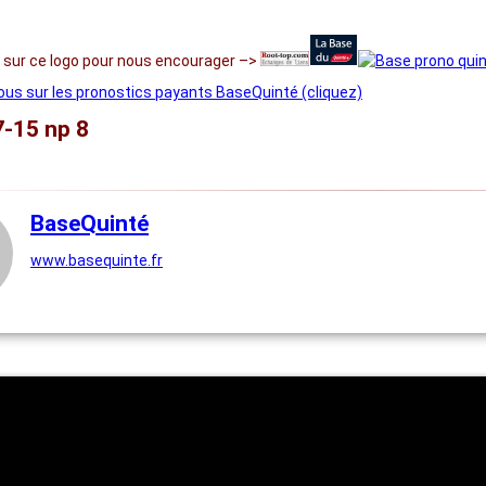
r sur ce logo pour nous encourager –>
us sur les pronostics payants BaseQuinté (cliquez)
7-15 np 8
BaseQuinté
www.basequinte.fr