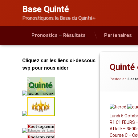
Skip
Base Quinté
to
content
Pronostiquons la Base du Quinté+
Pronostics – Résultats
Partenaires
Cliquez sur les liens ci-dessous
Quinté
svp pour nous aider
Posted on
5 oct
Lundi 5 Octob
R1 C1 FEURS –
Attelé – 3500
Course C – Cou