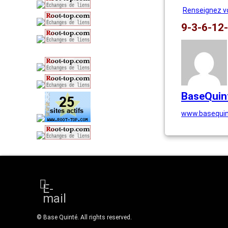
Renseignez vo
9-3-6-12-
BaseQuin
www.basequin
E-
mail
© Base Quinté. All rights reserved.