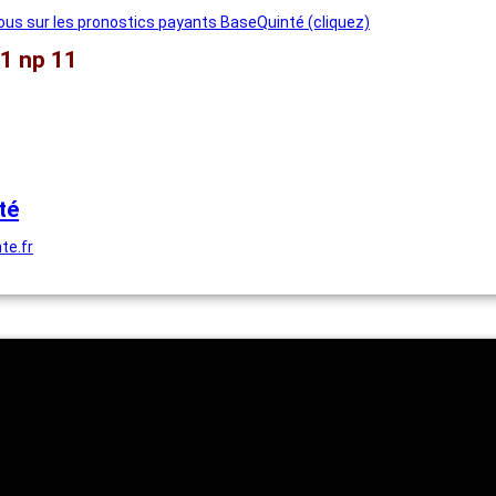
us sur les pronostics payants BaseQuinté (cliquez)
1 np 11
té
te.fr